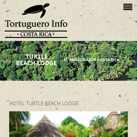
TURTLE
EL AMAZONAS DE COSTA RICA
BEACH LODGE
HOTEL TURTLE BEACH LODGE